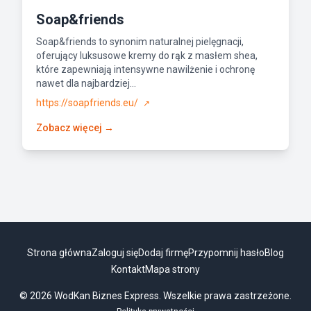
Soap&friends
Soap&friends to synonim naturalnej pielęgnacji,
oferujący luksusowe kremy do rąk z masłem shea,
które zapewniają intensywne nawilżenie i ochronę
nawet dla najbardziej...
https://soapfriends.eu/
↗
Zobacz więcej →
Strona główna
Zaloguj się
Dodaj firmę
Przypomnij hasło
Blog
Kontakt
Mapa strony
© 2026 WodKan Biznes Express. Wszelkie prawa zastrzeżone.