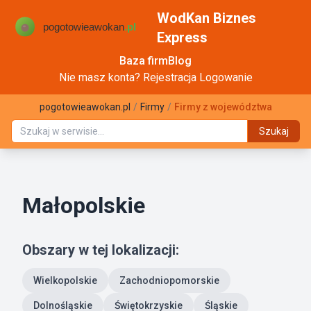
WodKan Biznes
Express
Baza firm
Blog
Nie masz konta?
Rejestracja
Logowanie
pogotowieawokan.pl
/
Firmy
/
Firmy z województwa
Szukaj
Małopolskie
Obszary w tej lokalizacji:
Wielkopolskie
Zachodniopomorskie
Dolnośląskie
Świętokrzyskie
Śląskie