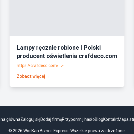
Lampy ręcznie robione | Polski
producent oświetlenia crafdeco.com
https://crafdeco.com/
↗
Zobacz więcej →
ona główna
Zaloguj się
Dodaj firmę
Przypomnij hasło
Blog
Kontakt
Mapa st
© 2026 WodKan Biznes Express. Wszelkie prawa zastrzeżone.