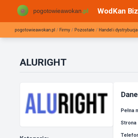
WodKan Biz
pogotowieawokan.pl
/
Firmy
/
Pozostałe
/
Handel i dystrybucja
ALURIGHT
Dane
Pełna n
Strona 
Telefon