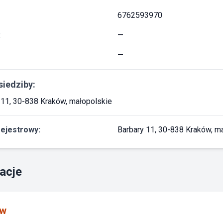
6762593970
:
—
—
siedziby:
 11, 30-838 Kraków, małopolskie
rejestrowy:
Barbary 11, 30-838 Kraków, m
acje
ów