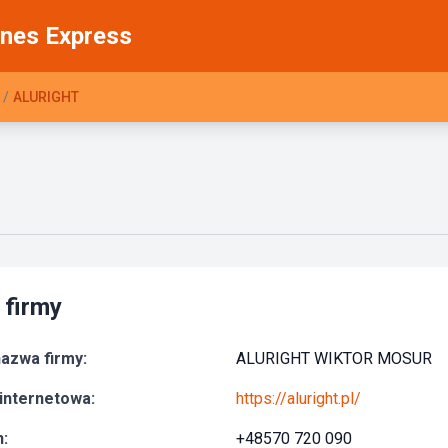
nes Express
/
ALURIGHT
 firmy
azwa firmy:
ALURIGHT WIKTOR MOSUR
internetowa:
https://aluright.pl/
:
+48570 720 090