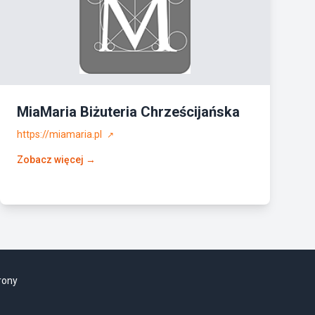
MiaMaria Biżuteria Chrześcijańska
https://miamaria.pl
↗
Zobacz więcej →
rony