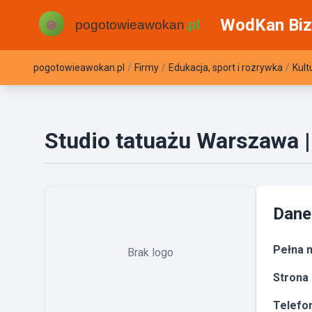
WodKan Biz
pogotowieawokan.pl
/
Firmy
/
Edukacja, sport i rozrywka
/
Kult
Studio tatuażu Warszawa |
Dane
Pełna n
Brak logo
Strona 
Telefon