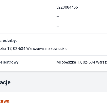
5223084456
:
—
—
siedziby:
zka 17, 02-634 Warszawa, mazowieckie
rejestrowy:
Miłobędzka 17, 02-634 Wars
acje
zawa