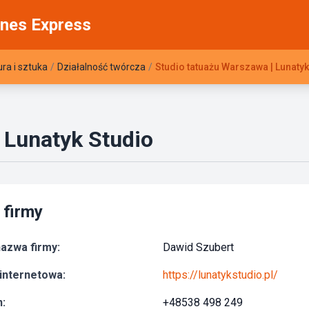
nes Express
ura i sztuka
/
Działalność twórcza
/
Studio tatuażu Warszawa | Lunatyk
 Lunatyk Studio
 firmy
azwa firmy:
Dawid Szubert
internetowa:
https://lunatykstudio.pl/
:
+48538 498 249