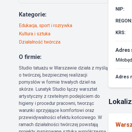
NIP:
Kategorie:
REGON
Edukacja, sport i rozrywka
KRS:
Kultura i sztuka
Działalność twórcza
Adres 
O firmie:
Miłobęd
Studio tatuażu w Warszawie działa z myślą
o twórczej, bezpiecznej realizacji
Adres 
pomysłów w formie trwałych dzieł na
skórze. Lunatyk Studio łączy warsztat
artystyczny z rzetelnym podejściem do
Lokaliz
higieny i procedur pracowni, tworząc
warunki sprzyjające komfortowi oraz
przewidywalności efektu końcowego. W
Wars
ramach działalności twórczej powstają
projekty inspirowane sztuką współczesną,