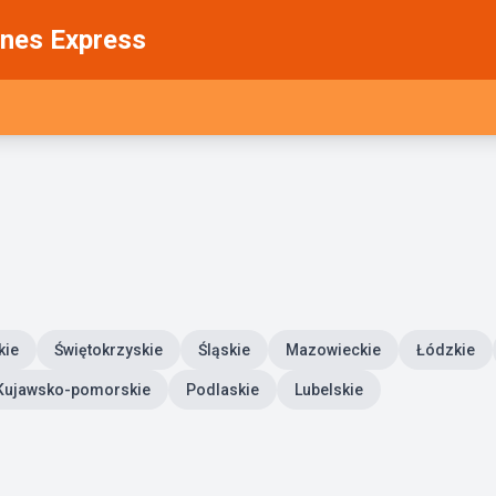
nes Express
kie
Świętokrzyskie
Śląskie
Mazowieckie
Łódzkie
Kujawsko-pomorskie
Podlaskie
Lubelskie