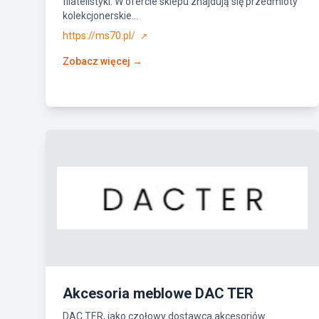
filatelistyki. W ofercie sklepu znajdują się przedmioty
kolekcjonerskie...
https://ms70.pl/
↗
Zobacz więcej →
Akcesoria meblowe DAC TER
DAC TER, jako czołowy dostawca akcesoriów