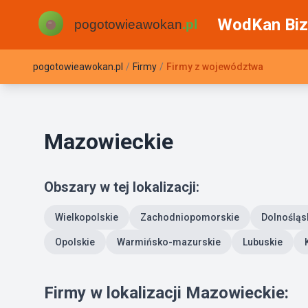
WodKan Biz
pogotowieawokan.pl
/
Firmy
/
Firmy z województwa
Mazowieckie
Obszary w tej lokalizacji:
Wielkopolskie
Zachodniopomorskie
Dolnośląs
Opolskie
Warmińsko-mazurskie
Lubuskie
Firmy w lokalizacji Mazowieckie: