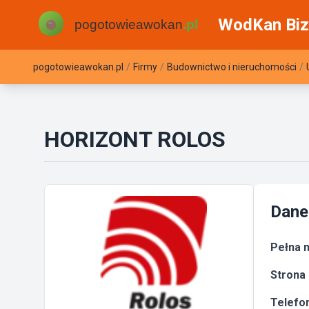
WodKan Biz
pogotowieawokan.pl
/
Firmy
/
Budownictwo i nieruchomości
/
HORIZONT ROLOS
Dane
Pełna n
Strona 
Telefon