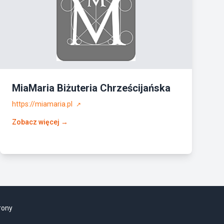
MiaMaria Biżuteria Chrześcijańska
https://miamaria.pl
↗
Zobacz więcej →
rony