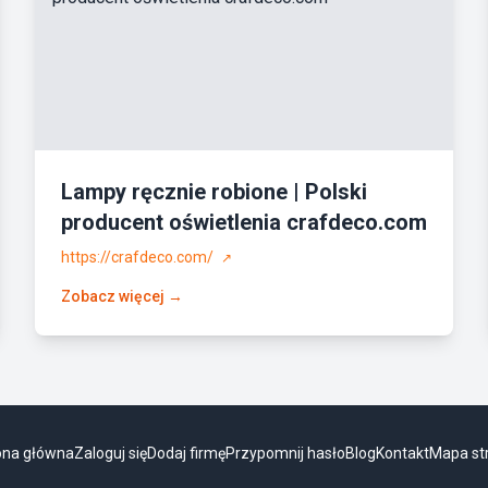
Lampy ręcznie robione | Polski
producent oświetlenia crafdeco.com
https://crafdeco.com/
↗
Zobacz więcej →
ona główna
Zaloguj się
Dodaj firmę
Przypomnij hasło
Blog
Kontakt
Mapa st