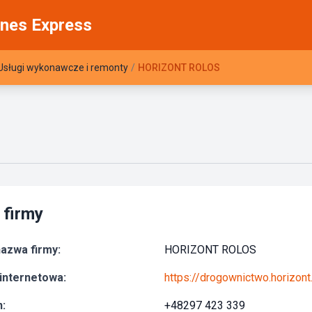
nes Express
Usługi wykonawcze i remonty
/
HORIZONT ROLOS
 firmy
azwa firmy:
HORIZONT ROLOS
internetowa:
https://drogownictwo.horizont
:
+48297 423 339