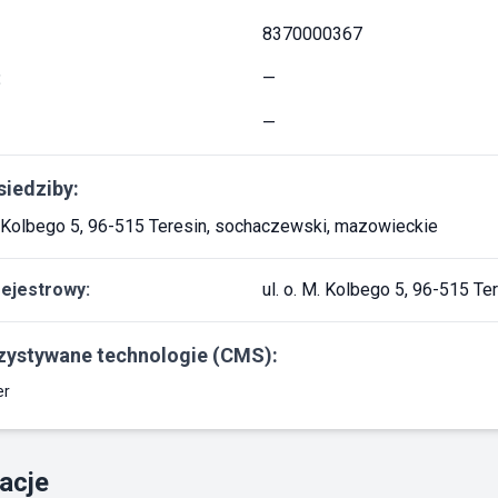
8370000367
:
—
—
siedziby:
M. Kolbego 5, 96-515 Teresin, sochaczewski, mazowieckie
rejestrowy:
ul. o. M. Kolbego 5, 96-515 T
ystywane technologie (CMS):
er
acje