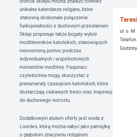
ofercie sklepu można znaleźć również
unikalne kalendarze religijne, które
stanowią doskonałe połączenie
Teres
funkcjonalności z duchowym przesłaniem.
ul. o. 
Sklep proponuje także bogaty wybór
Telefon
modlitewników katolickich, stanowiących
Godziny 
nieocenioną pomoc podczas
indywidualnych i wspólnotowych
momentów modlitwy. Pasjonaci
czytelnictwa mogą skorzystać z
prenumeraty czasopism katolickich, które
dostarczają ciekawych treści oraz inspiracji
do duchowego wzrostu.
Dodatkowym atutem oferty jest woda z
Lourdes, którą można nabyć jako pamiątkę
o głębokim znaczeniu religijnym.