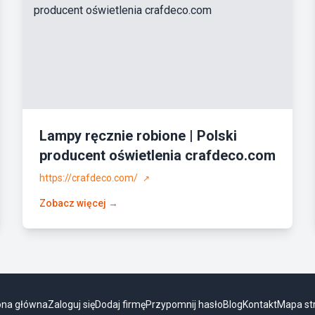
Lampy ręcznie robione | Polski
producent oświetlenia crafdeco.com
https://crafdeco.com/
↗
Zobacz więcej →
ona główna
Zaloguj się
Dodaj firmę
Przypomnij hasło
Blog
Kontakt
Mapa st