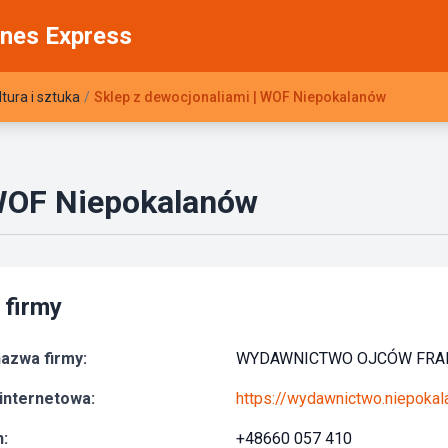
nes Express
ltura i sztuka
/
Sklep z dewocjonaliami | WOF Niepokalanów
 WOF Niepokalanów
 firmy
azwa firmy:
WYDAWNICTWO OJCÓW FRA
internetowa:
https://wydawnictwo.niepokal
:
+48660 057 410