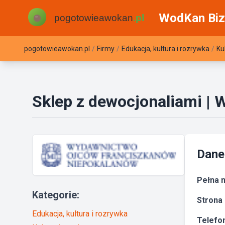
WodKan Biz
pogotowieawokan.pl
/
Firmy
/
Edukacja, kultura i rozrywka
/
Ku
Sklep z dewocjonaliami |
Dane
Pełna n
Kategorie:
Strona 
Edukacja, kultura i rozrywka
Telefon