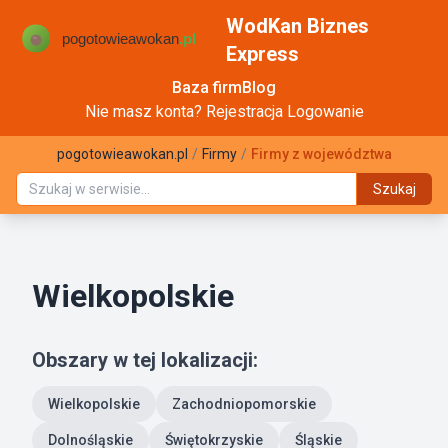
WodKan Biznes
Express
Baza firm
Blog
Nie masz konta?
Rejestracja
Logowanie
pogotowieawokan.pl
/
Firmy
/
Firmy z województwa
Szukaj
Wielkopolskie
Obszary w tej lokalizacji:
Wielkopolskie
Zachodniopomorskie
Dolnośląskie
Świętokrzyskie
Śląskie