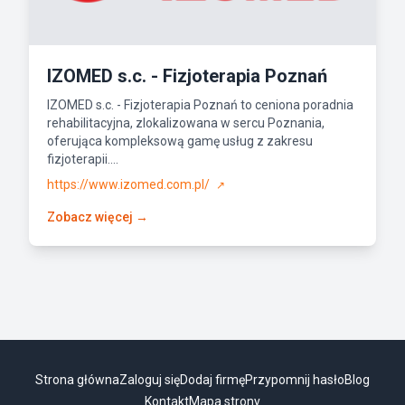
IZOMED s.c. - Fizjoterapia Poznań
IZOMED s.c. - Fizjoterapia Poznań to ceniona poradnia
rehabilitacyjna, zlokalizowana w sercu Poznania,
oferująca kompleksową gamę usług z zakresu
fizjoterapii....
https://www.izomed.com.pl/
↗
Zobacz więcej →
Strona główna
Zaloguj się
Dodaj firmę
Przypomnij hasło
Blog
Kontakt
Mapa strony