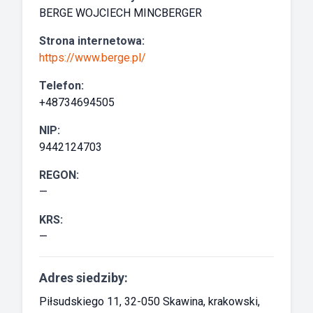
BERGE WOJCIECH MINCBERGER
Strona internetowa:
https://www.berge.pl/
Telefon:
+48734694505
NIP:
9442124703
REGON:
—
KRS:
—
Adres siedziby:
Piłsudskiego 11, 32-050 Skawina, krakowski,