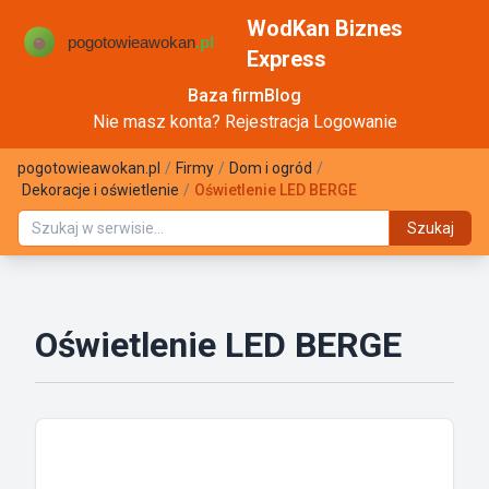
WodKan Biznes
Express
Baza firm
Blog
Nie masz konta?
Rejestracja
Logowanie
pogotowieawokan.pl
/
Firmy
/
Dom i ogród
/
Dekoracje i oświetlenie
/
Oświetlenie LED BERGE
Szukaj
Oświetlenie LED BERGE