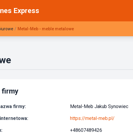
nes Express
 biurowe
/
Metal-Meb - meble metalowe
owe
 firmy
azwa firmy:
Metal-Meb Jakub Synowiec
internetowa:
https://metal-meb.pl/
:
+48607489426