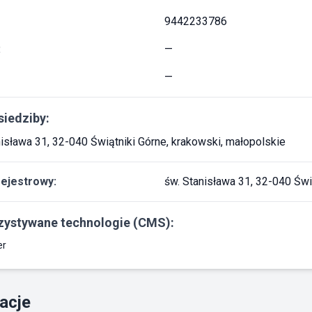
9442233786
:
—
—
siedziby:
nisława 31, 32-040 Świątniki Górne, krakowski, małopolskie
rejestrowy:
św. Stanisława 31, 32-040 Świ
ystywane technologie (CMS):
er
acje