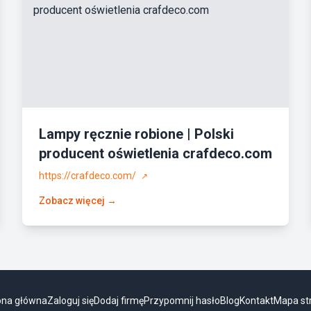
Lampy ręcznie robione | Polski
producent oświetlenia crafdeco.com
https://crafdeco.com/
↗
Zobacz więcej →
ona główna
Zaloguj się
Dodaj firmę
Przypomnij hasło
Blog
Kontakt
Mapa st