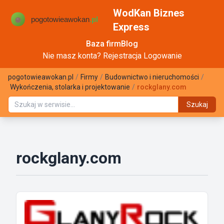
WodKan Biznes
Express
Baza firm
Blog
Nie masz konta?
Rejestracja
Logowanie
pogotowieawokan.pl
/
Firmy
/
Budownictwo i nieruchomości
/
Wykończenia, stolarka i projektowanie
/
rockglany.com
Szukaj
rockglany.com