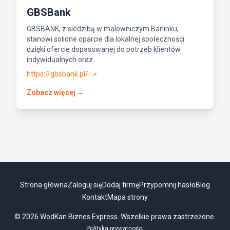
GBSBank
GBSBANK, z siedzibą w malowniczym Barlinku,
stanowi solidne oparcie dla lokalnej społeczności
dzięki ofercie dopasowanej do potrzeb klientów
indywidualnych oraz...
https://gbsbank.pl/
↗
Zobacz więcej →
Strona główna
Zaloguj się
Dodaj firmę
Przypomnij hasło
Blog
Kontakt
Mapa strony
© 2026 WodKan Biznes Express. Wszelkie prawa zastrzeżone.
Polityka prywatności