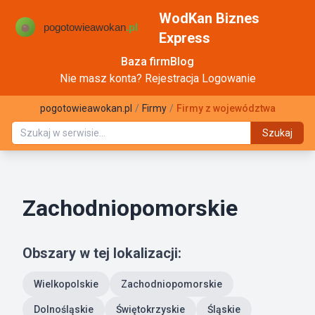
WodKan Biznes
Express
Baza firm
Blog
Nie masz konta?
Rejestracja
Logowanie
pogotowieawokan.pl
/
Firmy
/
Firmy z województwa
Szukaj
Zachodniopomorskie
Obszary w tej lokalizacji:
Wielkopolskie
Zachodniopomorskie
Dolnośląskie
Świętokrzyskie
Śląskie