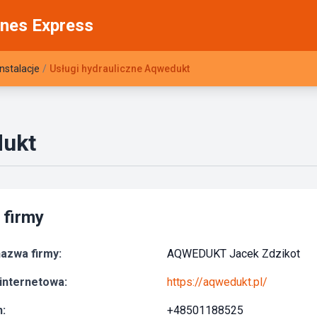
nes Express
Instalacje
/
Usługi hydrauliczne Aqwedukt
dukt
 firmy
azwa firmy:
AQWEDUKT Jacek Zdzikot
internetowa:
https://aqwedukt.pl/
:
+48501188525