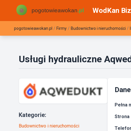
WodKan Biz
pogotowieawokan.pl
/
Firmy
/
Budownictwo i nieruchomości
/
Usługi hydrauliczne Aqwe
Dane
Pełna n
Kategorie:
Strona 
Budownictwo i nieruchomości
Telefon