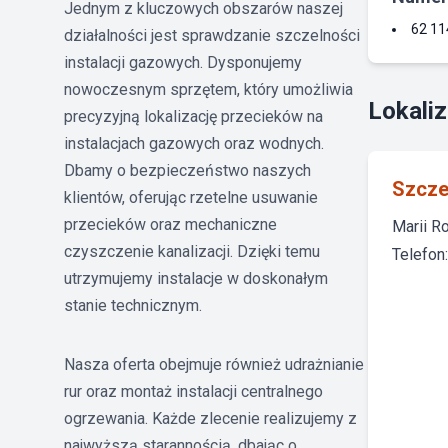
Jednym z kluczowych obszarów naszej
62 11
działalności jest sprawdzanie szczelności
instalacji gazowych. Dysponujemy
nowoczesnym sprzętem, który umożliwia
Lokaliz
precyzyjną lokalizację przecieków na
instalacjach gazowych oraz wodnych.
Dbamy o bezpieczeństwo naszych
Szcze
klientów, oferując rzetelne usuwanie
przecieków oraz mechaniczne
Marii R
czyszczenie kanalizacji. Dzięki temu
Telefon
utrzymujemy instalacje w doskonałym
stanie technicznym.
Nasza oferta obejmuje również udrażnianie
rur oraz montaż instalacji centralnego
ogrzewania. Każde zlecenie realizujemy z
najwyższą starannością, dbając o