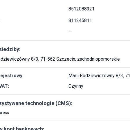
8512088321
:
811245811
—
siedziby:
odziewiczówny 8/3, 71-562 Szczecin, zachodniopomorskie
rejestrowy:
Marii Rodziewiczówny 8/3, 7
VAT:
Czynny
ystywane technologie (CMS):
press
y kont bankowych: