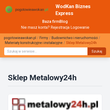
WodKan Biznes
Express
Baza firm
Blog
Nie masz konta?
Rejestracja
Logowanie
pogotowieawokan.pl
/
Firmy
/
Budownictwo i nieruchomości
/
Materiały konstrukcyjne i instalacyjne
/
Sklep Metalowy24h
Szukaj
Sklep Metalowy24h