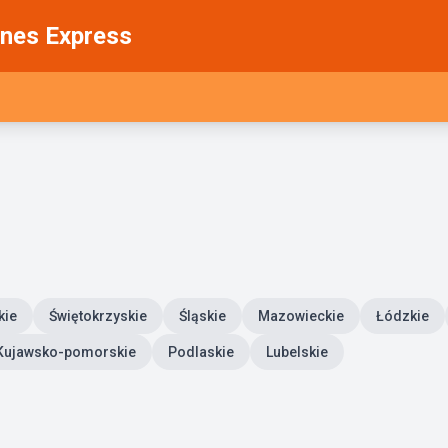
nes Express
kie
Świętokrzyskie
Śląskie
Mazowieckie
Łódzkie
Kujawsko-pomorskie
Podlaskie
Lubelskie