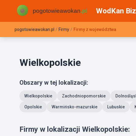
WodKan Biz
pogotowieawokan.pl
/
Firmy
/
Firmy z województwa
Wielkopolskie
Obszary w tej lokalizacji:
Wielkopolskie
Zachodniopomorskie
Dolnośląs
Opolskie
Warmińsko-mazurskie
Lubuskie
Firmy w lokalizacji Wielkopolskie: