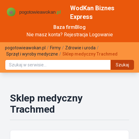
WodKan Biznes
Express
Baza firm
Blog
Nie masz konta?
Rejestracja
Logowanie
pogotowieawokan.pl
/
Firmy
/
Zdrowie i uroda
/
Sprzęt i wyroby medyczne
/
Sklep medyczny Trachmed
Szukaj
Sklep medyczny
Trachmed