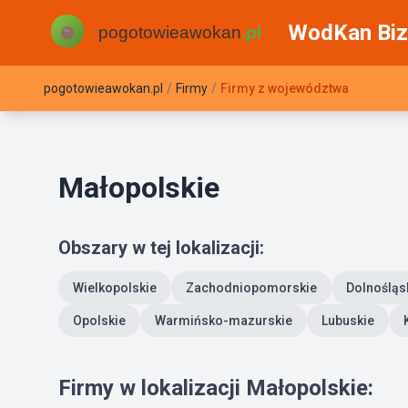
WodKan Biz
pogotowieawokan.pl
/
Firmy
/
Firmy z województwa
Małopolskie
Obszary w tej lokalizacji:
Wielkopolskie
Zachodniopomorskie
Dolnośląs
Opolskie
Warmińsko-mazurskie
Lubuskie
Firmy w lokalizacji Małopolskie: