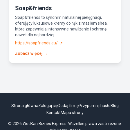
Soap&friends
Soap&friends to synonim naturalnej pielęgnacji,
oferujący luksusowe kremy do rąk z masłem shea,
które zapewniają intensywne nawilżenie i ochronę
nawet dla najbardziej...
https://soapfriends.eu/
↗
Zobacz więcej →
Strona główna
Zaloguj się
Dodaj firmę
Przypomnij hasło
Blog
Kontakt
Mapa strony
© 2026 WodKan Biznes Express. Wszelkie prawa zastrzeżone.