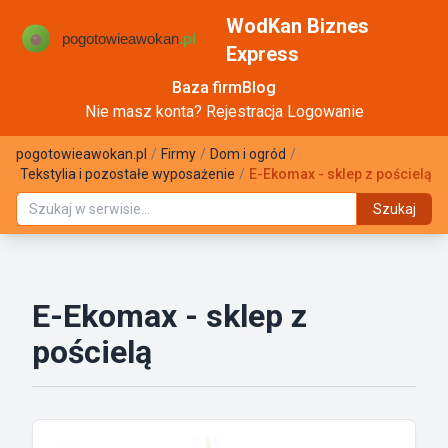
WodKan Biznes
Express
Baza firm
Blog
Nie masz konta?
Rejestracja
Logowanie
pogotowieawokan.pl
/
Firmy
/
Dom i ogród
/
Tekstylia i pozostałe wyposażenie
/
E-Ekomax - sklep z pościelą
Szukaj
E-Ekomax - sklep z
pościelą