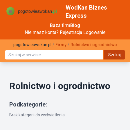
WodKan Biznes
Express
Baza firm
Blog
Nie masz konta?
Rejestracja
Logowanie
pogotowieawokan.pl
/
Firmy
/
Rolnictwo i ogrodnictwo
Szukaj
Rolnictwo i ogrodnictwo
Podkategorie:
Brak kategorii do wyświetlenia.