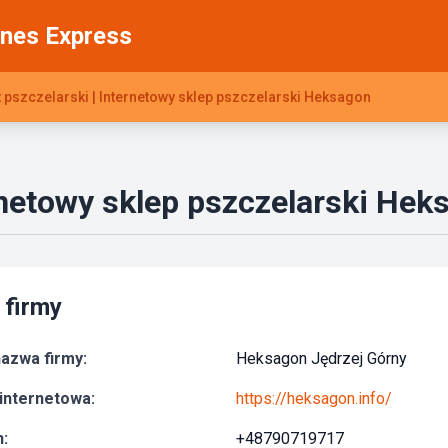
nes Express
 pszczelarski | Internetowy sklep pszczelarski Heksagon
ernetowy sklep pszczelarski Hek
 firmy
azwa firmy:
Heksagon Jędrzej Górny
internetowa:
https://heksagon.info/
:
+48790719717