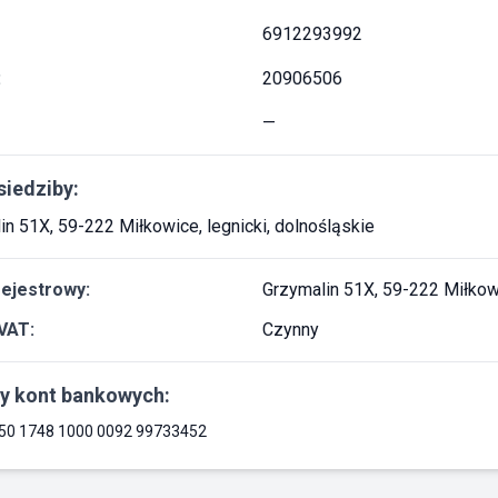
6912293992
:
20906506
—
siedziby:
in 51X, 59-222 Miłkowice, legnicki, dolnośląskie
rejestrowy:
Grzymalin 51X, 59-222 Miłkowi
VAT:
Czynny
y kont bankowych:
50 1748 1000 0092 99733452