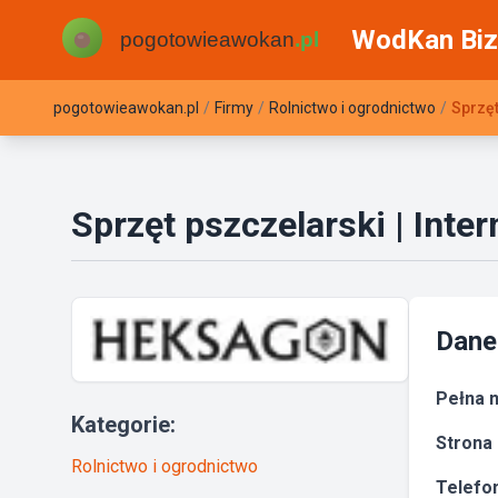
WodKan Biz
pogotowieawokan.pl
/
Firmy
/
Rolnictwo i ogrodnictwo
/
Sprzęt
Sprzęt pszczelarski | Int
Dane
Pełna n
Kategorie:
Strona 
Rolnictwo i ogrodnictwo
Telefon