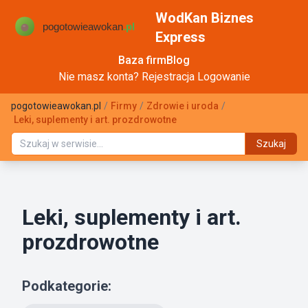
WodKan Biznes
Express
Baza firm
Blog
Nie masz konta?
Rejestracja
Logowanie
pogotowieawokan.pl
/
Firmy
/
Zdrowie i uroda
/
Leki, suplementy i art. prozdrowotne
Szukaj
Leki, suplementy i art.
prozdrowotne
Podkategorie: