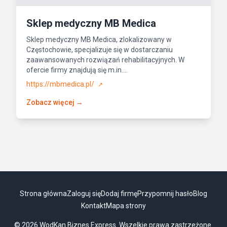
Sklep medyczny MB Medica
Sklep medyczny MB Medica, zlokalizowany w
Częstochowie, specjalizuje się w dostarczaniu
zaawansowanych rozwiązań rehabilitacyjnych. W
ofercie firmy znajdują się m.in....
https://mbmedica.pl/
↗
Zobacz więcej →
Strona główna
Zaloguj się
Dodaj firmę
Przypomnij hasło
Blog
Kontakt
Mapa strony
© 2026 WodKan Biznes Express. Wszelkie prawa zastrzeżone.