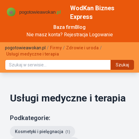
WodKan Biznes
Express
Baza firm
Blog
Nie masz konta?
Rejestracja
Logowanie
pogotowieawokan.pl
/
Firmy
/
Zdrowie i uroda
/
Usługi medyczne i terapia
Szukaj
Usługi medyczne i terapia
Podkategorie:
Kosmetyki i pielęgnacja
(1)