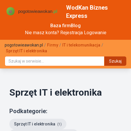
WodKan Biznes
Express
Baza firm
Blog
Nie masz konta?
Rejestracja
Logowanie
pogotowieawokan.pl
/
Firmy
/
IT i telekomunikacja
/
Sprzęt IT i elektronika
Szukaj
Sprzęt IT i elektronika
Podkategorie:
Sprzęt IT i elektronika
(1)