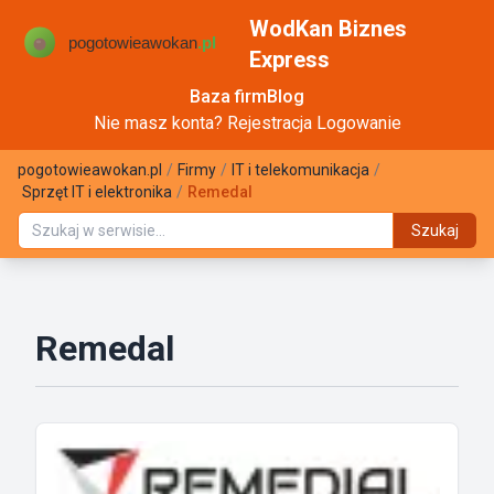
WodKan Biznes
Express
Baza firm
Blog
Nie masz konta?
Rejestracja
Logowanie
pogotowieawokan.pl
/
Firmy
/
IT i telekomunikacja
/
Sprzęt IT i elektronika
/
Remedal
Szukaj
Remedal