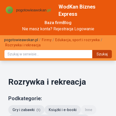
WodKan Biznes
Express
Baza firm
Blog
Nie masz konta?
Rejestracja
Logowanie
pogotowieawokan.pl
/
Firmy
/
Edukacja, sport i rozrywka
/
Rozrywka i rekreacja
Szukaj
Rozrywka i rekreacja
Podkategorie:
Gry i zabawki
Książki i e-booki
Inne
(1)