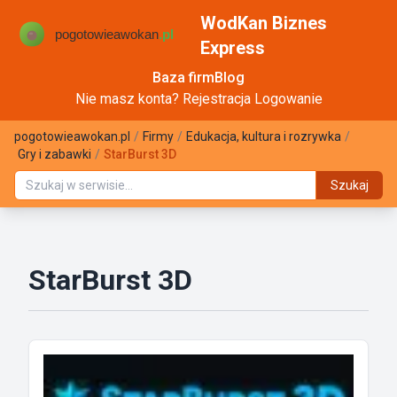
WodKan Biznes
Express
Baza firm
Blog
Nie masz konta?
Rejestracja
Logowanie
pogotowieawokan.pl
/
Firmy
/
Edukacja, kultura i rozrywka
/
Gry i zabawki
/
StarBurst 3D
Szukaj
StarBurst 3D