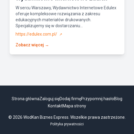
W sercu Warszawy, Wydawnictwo Internetowe Edulex
oferuje kompleksowe rozwiązania z zakresu
edukacyjnych materiałów drukowanych.
Specjalizujemy się w dostarczaniu...
https://edulex.com.pl/
↗
Zobacz więcej →
Strona główna
Zaloguj się
Dodaj firmę
Przypomnij hasło
Blog
Kontakt
Mapa strony
© 2026 WodKan Biznes Express. Wszelkie prawa zastrzeżone.
Polityka prywatności