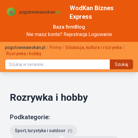
WodKan Biznes
Express
Baza firm
Blog
Nie masz konta?
Rejestracja
Logowanie
pogotowieawokan.pl
/
Firmy
/
Edukacja, kultura i rozrywka
/
Rozrywka i hobby
Szukaj
Rozrywka i hobby
Podkategorie:
Sport, turystyka i outdoor
(1)