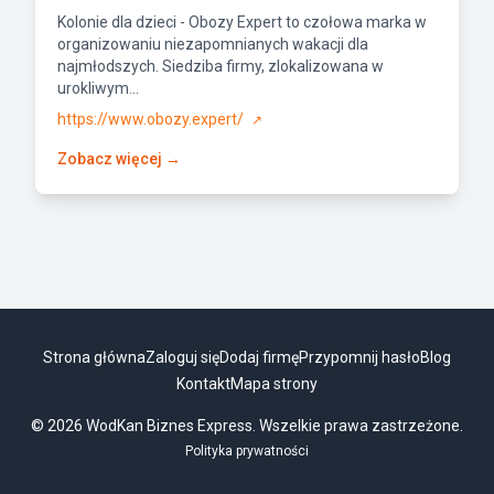
Kolonie dla dzieci - Obozy Expert to czołowa marka w
organizowaniu niezapomnianych wakacji dla
najmłodszych. Siedziba firmy, zlokalizowana w
urokliwym...
https://www.obozy.expert/
↗
Zobacz więcej →
Strona główna
Zaloguj się
Dodaj firmę
Przypomnij hasło
Blog
Kontakt
Mapa strony
© 2026 WodKan Biznes Express. Wszelkie prawa zastrzeżone.
Polityka prywatności