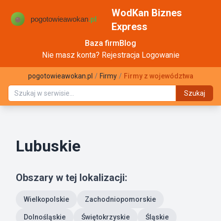
WodKan Biznes
Express
Baza firm
Blog
Nie masz konta?
Rejestracja
Logowanie
pogotowieawokan.pl
/
Firmy
/
Firmy z województwa
Szukaj
Lubuskie
Obszary w tej lokalizacji:
Wielkopolskie
Zachodniopomorskie
Dolnośląskie
Świętokrzyskie
Śląskie