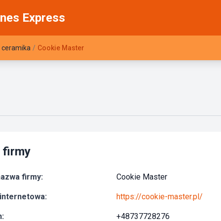
nes Express
i ceramika
/
Cookie Master
 firmy
azwa firmy:
Cookie Master
internetowa:
https://cookie-master.pl/
:
+48737728276