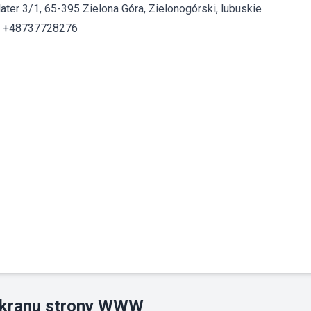
later 3/1, 65-395 Zielona Góra, Zielonogórski, lubuskie
: +48737728276
ekranu strony WWW