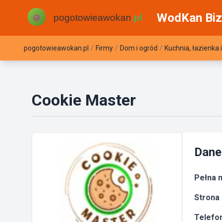
WodKan Biz
pogotowieawokan.pl
/
Firmy
/
Dom i ogród
/
Kuchnia, łazienka 
Cookie Master
Dane
Pełna n
Strona 
Telefon