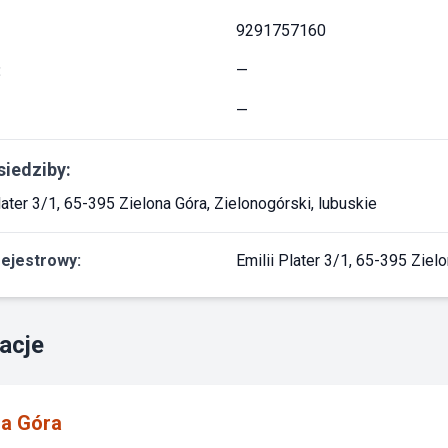
9291757160
:
—
—
siedziby:
later 3/1, 65-395 Zielona Góra, Zielonogórski, lubuskie
rejestrowy:
Emilii Plater 3/1, 65-395 Ziel
acje
na Góra