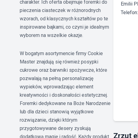
charakter. Ich oferta obejmuje foremki do
Emilii P
pieczenia ciasteczek w różnorodnych
Telefon
wzorach, od klasycznych kształtów po te
inspirowane bajkami, co czyni je idealnym
wyborem na wszelkie okazje.
W bogatym asortymencie firmy Cookie
Master znajdują się również posypki
cukrowe oraz barwniki spożywcze, które
pozwalają na pełną personalizację
wypieków, wprowadzając element
kreatywności i doskonałości estetycznej.
Foremki dedykowane na Boże Narodzenie
lub dla dzieci stanowią wyjątkowe
rozwiązanie, dzięki którym
przygotowywane desery zyskują
Zrzut 
dodatkową magię i radość. Każdy produkt