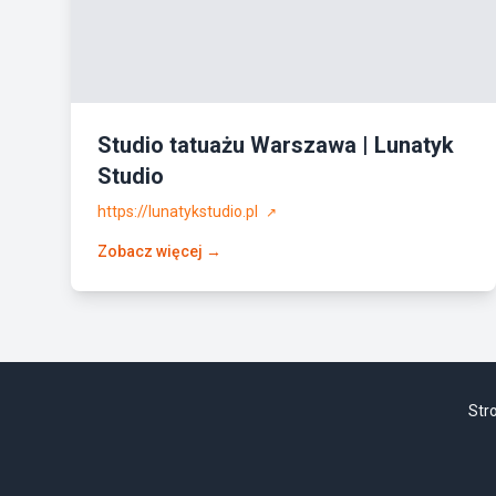
Studio tatuażu Warszawa | Lunatyk
Studio
https://lunatykstudio.pl
↗
Zobacz więcej →
Str