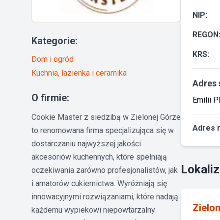
NIP:
REGON
Kategorie:
KRS:
Dom i ogród
Kuchnia, łazienka i ceramika
Adres 
O firmie:
Emilii P
Cookie Master z siedzibą w Zielonej Górze
Adres 
to renomowana firma specjalizująca się w
dostarczaniu najwyższej jakości
akcesoriów kuchennych, które spełniają
Lokaliz
oczekiwania zarówno profesjonalistów, jak
i amatorów cukiernictwa. Wyróżniają się
innowacyjnymi rozwiązaniami, które nadają
Zielo
każdemu wypiekowi niepowtarzalny