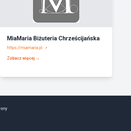
MiaMaria Biżuteria Chrześcijańska
https://miamaria.pl
↗
Zobacz więcej →
rony