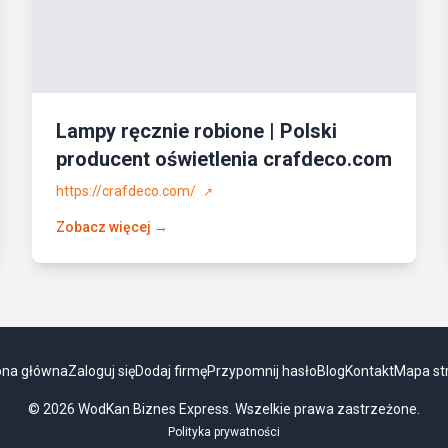
Lampy ręcznie robione | Polski
producent oświetlenia crafdeco.com
https://crafdeco.com/
↗
Zobacz więcej →
ona główna
Zaloguj się
Dodaj firmę
Przypomnij hasło
Blog
Kontakt
Mapa st
© 2026 WodKan Biznes Express. Wszelkie prawa zastrzeżone.
Polityka prywatności