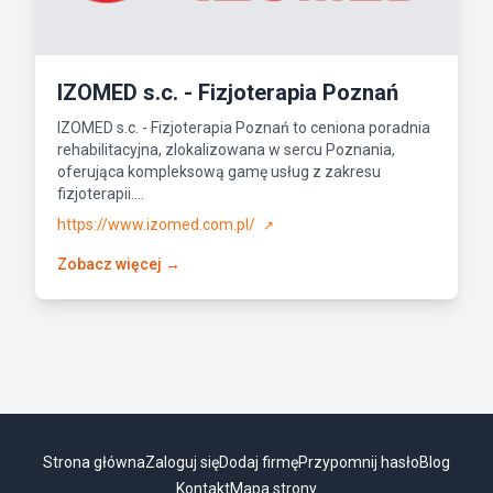
IZOMED s.c. - Fizjoterapia Poznań
IZOMED s.c. - Fizjoterapia Poznań to ceniona poradnia
rehabilitacyjna, zlokalizowana w sercu Poznania,
oferująca kompleksową gamę usług z zakresu
fizjoterapii....
https://www.izomed.com.pl/
↗
Zobacz więcej →
Strona główna
Zaloguj się
Dodaj firmę
Przypomnij hasło
Blog
Kontakt
Mapa strony