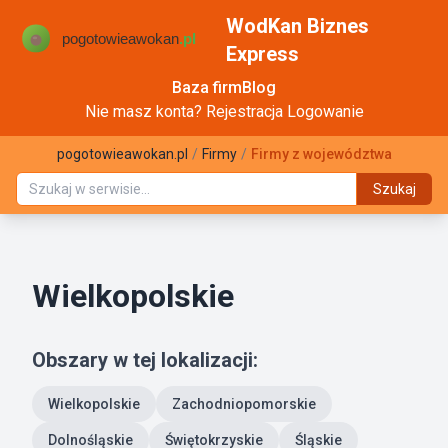
WodKan Biznes
Express
Baza firm
Blog
Nie masz konta?
Rejestracja
Logowanie
pogotowieawokan.pl
/
Firmy
/
Firmy z województwa
Szukaj
Wielkopolskie
Obszary w tej lokalizacji:
Wielkopolskie
Zachodniopomorskie
Dolnośląskie
Świętokrzyskie
Śląskie