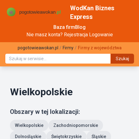
WodKan Biznes
Express
Baza firm
Blog
Nie masz konta?
Rejestracja
Logowanie
pogotowieawokan.pl
/
Firmy
/
Firmy z województwa
Szukaj
Wielkopolskie
Obszary w tej lokalizacji:
Wielkopolskie
Zachodniopomorskie
Dolnośląskie
Świętokrzyskie
Śląskie