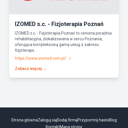
IZOMED s.c. - Fizjoterapia Poznań
IZOMED s.c. - Fizjoterapia Poznań to ceniona poradnia
rehabilitacyjna, zlokalizowana w sercu Poznania,
oferująca kompleksową gamę usług z zakresu
fizjoterapii....
https://www.izomed.com.pl/
↗
Zobacz więcej →
Strona główna
Zaloguj się
Dodaj firmę
Przypomnij hasło
Blog
Kontakt
Mapa strony