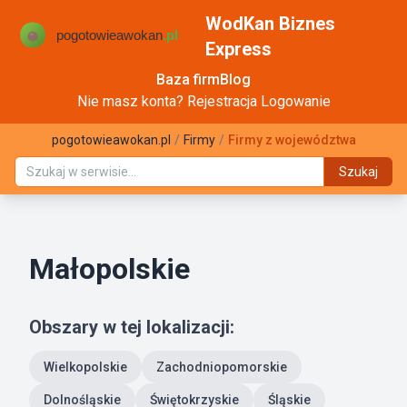
WodKan Biznes
Express
Baza firm
Blog
Nie masz konta?
Rejestracja
Logowanie
pogotowieawokan.pl
/
Firmy
/
Firmy z województwa
Szukaj
Małopolskie
Obszary w tej lokalizacji:
Wielkopolskie
Zachodniopomorskie
Dolnośląskie
Świętokrzyskie
Śląskie