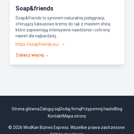
Soap&friends
Soap&friends to synonim naturalnej pielęgnacji,
oferujący luksusowe kremy do rąk z masłem shea,
które zapewniają intensywne nawilżenie i ochronę
nawet dla najbardziej...
https://soapfriends.eu/
↗
Zobacz więcej →
Strona główna
Zaloguj się
Dodaj firmę
Przypomnij hasło
Blog
Kontakt
Mapa strony
© 2026 WodKan Biznes Express. Wszelkie prawa zastrzeżone.