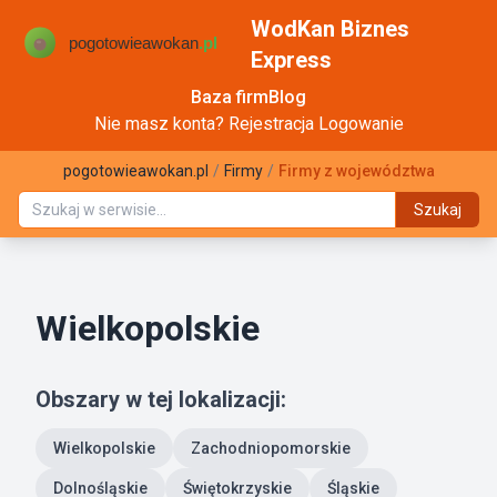
WodKan Biznes
Express
Baza firm
Blog
Nie masz konta?
Rejestracja
Logowanie
pogotowieawokan.pl
/
Firmy
/
Firmy z województwa
Szukaj
Wielkopolskie
Obszary w tej lokalizacji:
Wielkopolskie
Zachodniopomorskie
Dolnośląskie
Świętokrzyskie
Śląskie