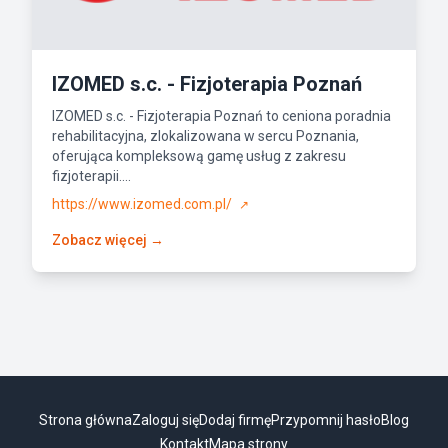
IZOMED s.c. - Fizjoterapia Poznań
IZOMED s.c. - Fizjoterapia Poznań to ceniona poradnia
rehabilitacyjna, zlokalizowana w sercu Poznania,
oferująca kompleksową gamę usług z zakresu
fizjoterapii....
https://www.izomed.com.pl/
↗
Zobacz więcej →
Strona główna
Zaloguj się
Dodaj firmę
Przypomnij hasło
Blog
Kontakt
Mapa strony