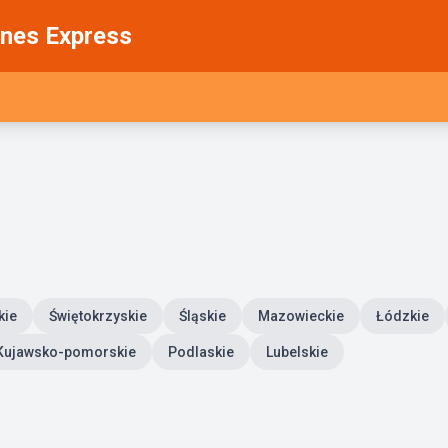
nes Express
kie
Świętokrzyskie
Śląskie
Mazowieckie
Łódzkie
Kujawsko-pomorskie
Podlaskie
Lubelskie