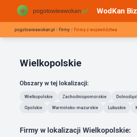
WodKan Biz
pogotowieawokan.pl
/
Firmy
/
Firmy z województwa
Wielkopolskie
Obszary w tej lokalizacji:
Wielkopolskie
Zachodniopomorskie
Dolnośląs
Opolskie
Warmińsko-mazurskie
Lubuskie
Firmy w lokalizacji Wielkopolskie: