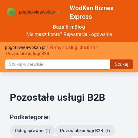
WodKan Biznes
Express
Baza firm
Blog
Nie masz konta?
Rejestracja
Logowanie
pogotowieawokan.pl
/
Firmy
/
Usługi dla firm
/
Pozostałe usługi B2B
Szukaj
Pozostałe usługi B2B
Podkategorie:
Usługi prawne
Pozostałe usługi B2B
(1)
(1)