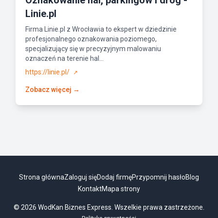
Oznakowanie hal, parkingów i dróg -
Linie.pl
Firma Linie.pl z Wrocławia to ekspert w dziedzinie
profesjonalnego oznakowania poziomego,
specjalizujący się w precyzyjnym malowaniu
oznaczeń na terenie hal...
https://linie.pl/
↗
Zobacz więcej →
Strona główna
Zaloguj się
Dodaj firmę
Przypomnij hasło
Blog
Kontakt
Mapa strony
© 2026 WodKan Biznes Express. Wszelkie prawa zastrzeżone.