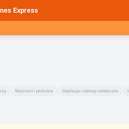
nes Express
arzy
Manicure i pedicure
Depilacja i zabiegi estetyczne