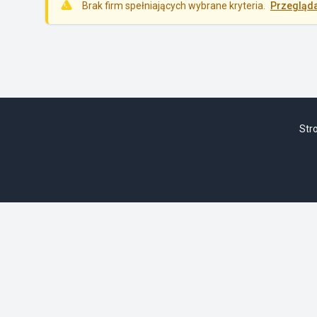
Brak firm spełniających wybrane kryteria.
Przegląda
Str