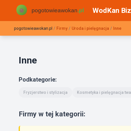
WodKan Biz
pogotowieawokan.pl
/
Firmy
/
Uroda i pielęgnacja
/
Inne
Inne
Podkategorie:
Fryzjerstwo i stylizacja
Kosmetyka i pielęgnacja tw
Firmy w tej kategorii: