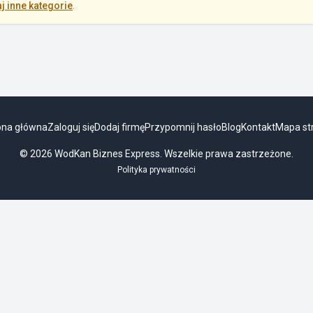
j inne kategorie
.
ona główna
Zaloguj się
Dodaj firmę
Przypomnij hasło
Blog
Kontakt
Mapa st
© 2026 WodKan Biznes Express. Wszelkie prawa zastrzeżone.
Polityka prywatności