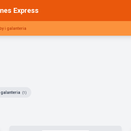
nes Express
by i galanteria
i galanteria
(1)