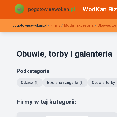
WodKan Biz
pogotowieawokan.pl
/
Firmy
/
Moda i akcesoria
/
Obuwie, tor
Obuwie, torby i galanteria
Podkategorie:
Odzież
Biżuteria i zegarki
Obuwie, torby 
(1)
(1)
Firmy w tej kategorii: