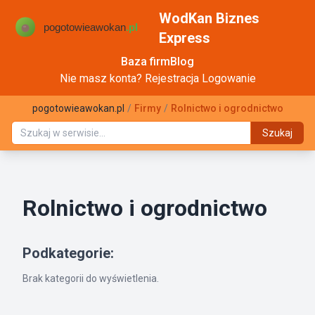
WodKan Biznes
Express
Baza firm
Blog
Nie masz konta?
Rejestracja
Logowanie
pogotowieawokan.pl
/
Firmy
/
Rolnictwo i ogrodnictwo
Szukaj
Rolnictwo i ogrodnictwo
Podkategorie:
Brak kategorii do wyświetlenia.