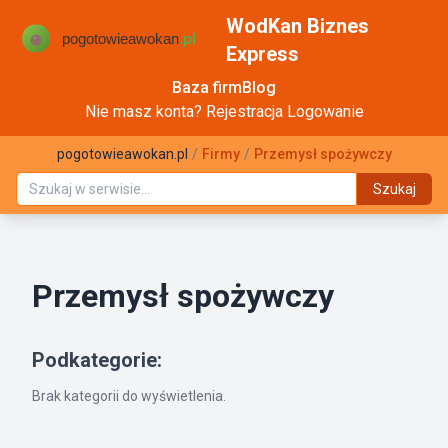
WodKan Biznes
Express
Baza firm
Blog
Nie masz konta?
Rejestracja
Logowanie
pogotowieawokan.pl
/
Firmy
/
Przemysł spożywczy
Szukaj
Przemysł spożywczy
Podkategorie:
Brak kategorii do wyświetlenia.