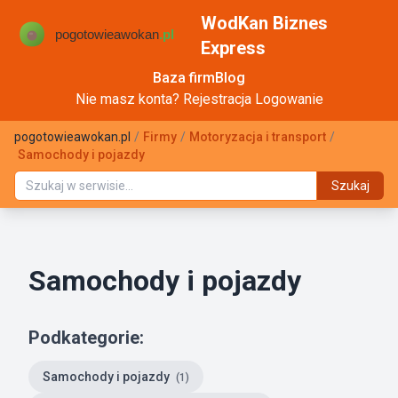
WodKan Biznes
Express
Baza firm
Blog
Nie masz konta?
Rejestracja
Logowanie
pogotowieawokan.pl
/
Firmy
/
Motoryzacja i transport
/
Samochody i pojazdy
Szukaj
Samochody i pojazdy
Podkategorie:
Samochody i pojazdy
(1)