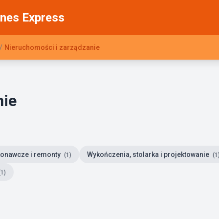
nes Express
/
Nieruchomości i zarządzanie
nie
konawcze i remonty
Wykończenia, stolarka i projektowanie
(1)
(1
(1)