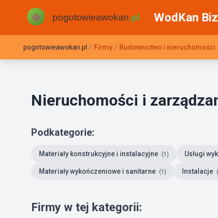
WodKan Biz
pogotowieawokan.pl
/
Firmy
/
Budownictwo i nieruchomości
Nieruchomości i zarządza
Podkategorie:
Materiały konstrukcyjne i instalacyjne
Usługi wy
(1)
Materiały wykończeniowe i sanitarne
Instalacje
(1)
Firmy w tej kategorii: