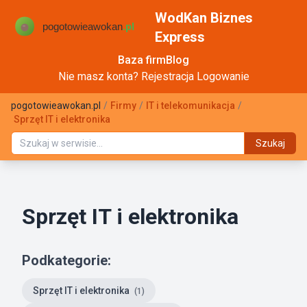
WodKan Biznes
Express
Baza firm
Blog
Nie masz konta?
Rejestracja
Logowanie
pogotowieawokan.pl
/
Firmy
/
IT i telekomunikacja
/
Sprzęt IT i elektronika
Szukaj
Sprzęt IT i elektronika
Podkategorie:
Sprzęt IT i elektronika
(1)