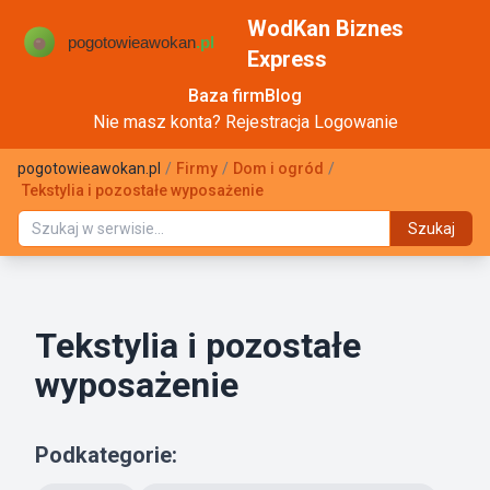
WodKan Biznes
Express
Baza firm
Blog
Nie masz konta?
Rejestracja
Logowanie
pogotowieawokan.pl
/
Firmy
/
Dom i ogród
/
Tekstylia i pozostałe wyposażenie
Szukaj
Tekstylia i pozostałe
wyposażenie
Podkategorie: