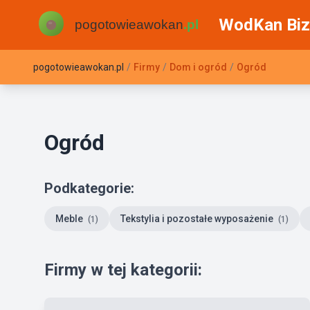
WodKan Biz
pogotowieawokan.pl
/
Firmy
/
Dom i ogród
/
Ogród
Ogród
Podkategorie:
Meble
Tekstylia i pozostałe wyposażenie
(1)
(1)
Firmy w tej kategorii: