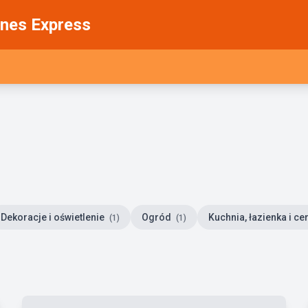
nes Express
Dekoracje i oświetlenie
Ogród
Kuchnia, łazienka i c
(1)
(1)