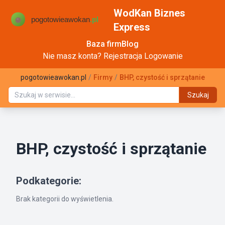
WodKan Biznes
Express
Baza firm
Blog
Nie masz konta?
Rejestracja
Logowanie
pogotowieawokan.pl
/
Firmy
/
BHP, czystość i sprzątanie
Szukaj
BHP, czystość i sprzątanie
Podkategorie:
Brak kategorii do wyświetlenia.