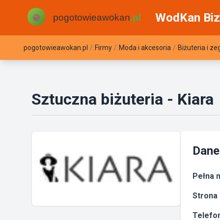
WodKan Biz
pogotowieawokan.pl
/
Firmy
/
Moda i akcesoria
/
Biżuteria i ze
Sztuczna biżuteria - Kiara
Dane
Pełna n
Strona 
Telefon