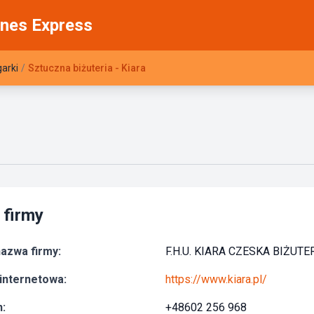
nes Express
garki
/
Sztuczna biżuteria - Kiara
 firmy
azwa firmy:
F.H.U. KIARA CZESKA BIŻU
internetowa:
https://www.kiara.pl/
:
+48602 256 968