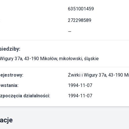
6351001459
:
272298589
—
siedziby:
i Wigury 37a, 43-190 Mikołów, mikołowski, śląskie
rejestrowy:
Żwirki i Wigury 37a, 43-190 M
wstania:
1994-11-07
zpoczęcia działalności:
1994-11-07
acje