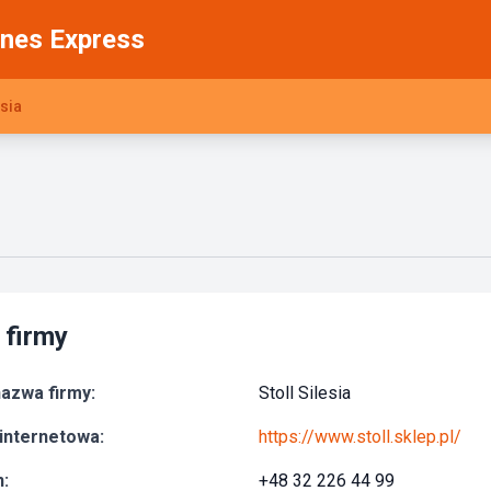
nes Express
esia
 firmy
azwa firmy:
Stoll Silesia
internetowa:
https://www.stoll.sklep.pl/
:
+48 32 226 44 99