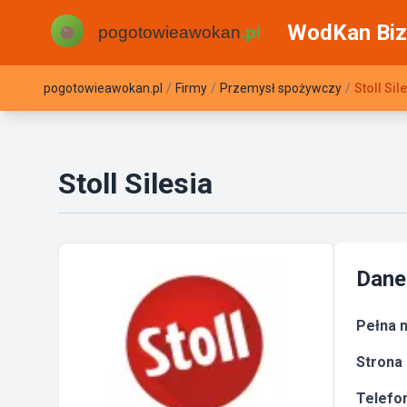
WodKan Biz
pogotowieawokan.pl
/
Firmy
/
Przemysł spożywczy
/
Stoll Sil
Stoll Silesia
Dane
Pełna n
Strona 
Telefon