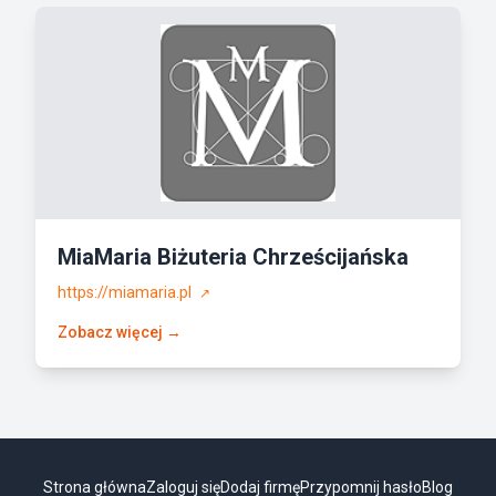
MiaMaria Biżuteria Chrześcijańska
https://miamaria.pl
↗
Zobacz więcej →
Strona główna
Zaloguj się
Dodaj firmę
Przypomnij hasło
Blog