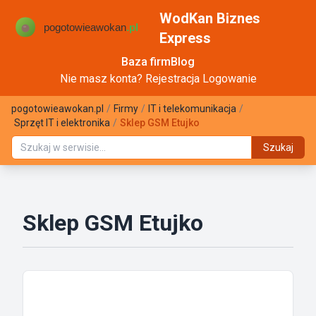
WodKan Biznes
Express
Baza firm
Blog
Nie masz konta?
Rejestracja
Logowanie
pogotowieawokan.pl
/
Firmy
/
IT i telekomunikacja
/
Sprzęt IT i elektronika
/
Sklep GSM Etujko
Szukaj
Sklep GSM Etujko