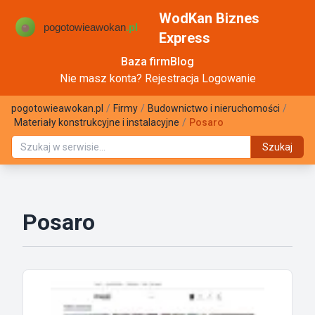
WodKan Biznes
Express
Baza firm
Blog
Nie masz konta?
Rejestracja
Logowanie
pogotowieawokan.pl
/
Firmy
/
Budownictwo i nieruchomości
/
Materiały konstrukcyjne i instalacyjne
/
Posaro
Szukaj
Posaro