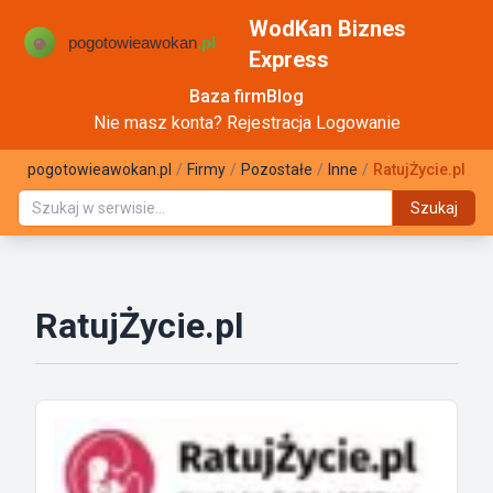
WodKan Biznes
Express
Baza firm
Blog
Nie masz konta?
Rejestracja
Logowanie
pogotowieawokan.pl
/
Firmy
/
Pozostałe
/
Inne
/
RatujŻycie.pl
Szukaj
RatujŻycie.pl